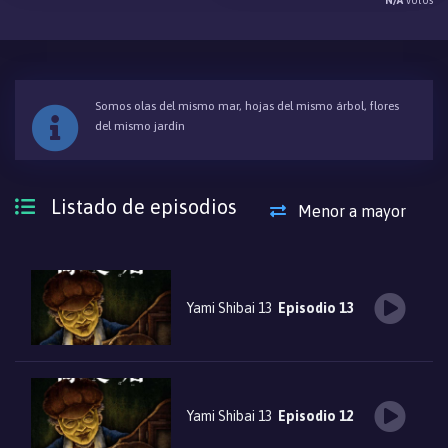
N/A
votos
Somos olas del mismo mar, hojas del mismo árbol, flores
del mismo jardín
Listado de episodios
Menor a mayor
Yami Shibai 13
Episodio 13
Yami Shibai 13
Episodio 12