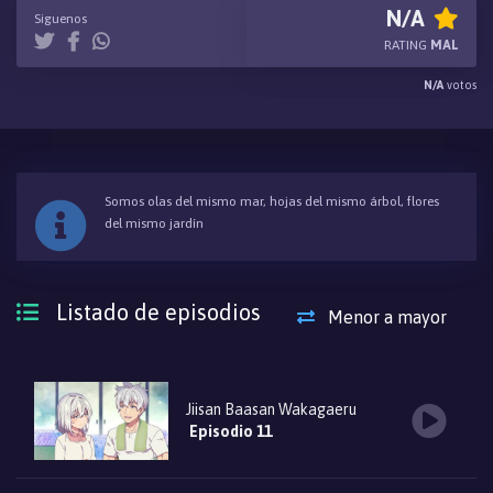
recién descubiertos, Shouzou e Ine siguen siendo los mismos de
N/A
Siguenos
siempre. Jiisan Baasan Wakagaeru sigue a la joven pareja de
RATING
MAL
ancianos mientras realizan su vida diaria, pasan tiempo con la
N/A
votos
familia y desafían las expectativas de los jóvenes.
Somos olas del mismo mar, hojas del mismo árbol, flores
del mismo jardín
Listado de episodios
Menor a mayor
Jiisan Baasan Wakagaeru
Episodio 11