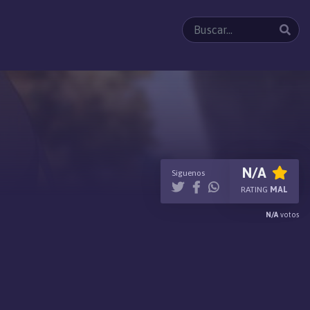
N/A
Siguenos
RATING
MAL
N/A
votos