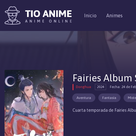
Inicio
Animes
Fairies Album 
Donghua
2024
Fecha: 24 de Fe
Aventura
Fantasía
Miste
Cuarta temporada de Fairies Alb