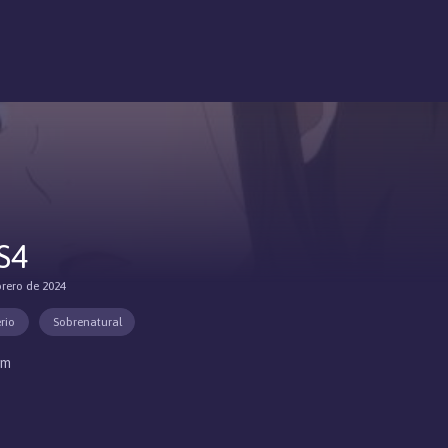
S4
brero de 2024
rio
Sobrenatural
um