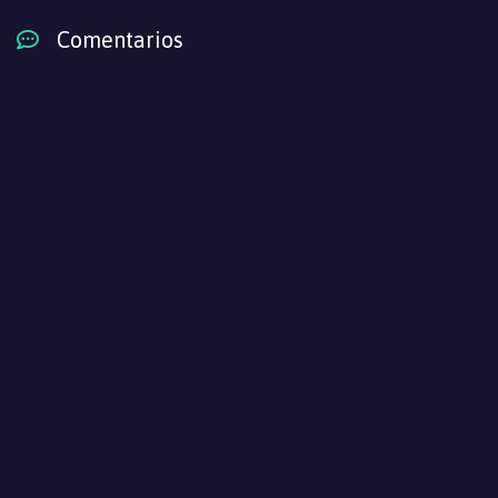
Comentarios
Fairies Album S4
Episodio 7
Fairies Album S4
Episodio 6
Fairies Album S4
Episodio 5
Fairies Album S4
Episodio 4