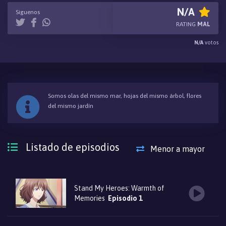
N/A
Siguenos
RATING
MAL
N/A
votos
Somos olas del mismo mar, hojas del mismo árbol, flores
del mismo jardín
Listado de episodios
Menor a mayor
Stand My Heroes: Warmth of
Memories
Episodio 1